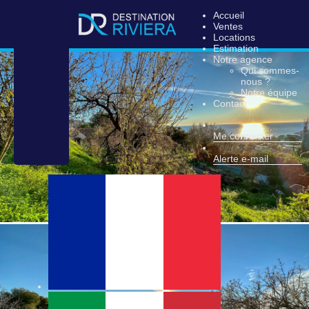
Accueil
Ventes
Locations
Estimation
Notre agence
Qui sommes-
nous ?
Notre équipe
Contact
Me connecter
Alerte e-mail