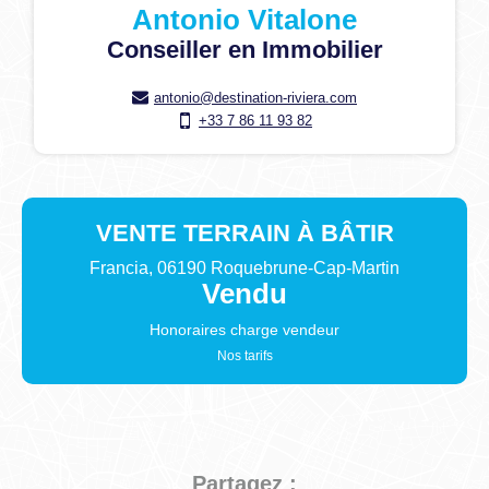
Antonio Vitalone
Conseiller en Immobilier
antonio@destination-riviera.com
+33 7 86 11 93 82
VENTE
TERRAIN À BÂTIR
Francia, 06190 Roquebrune-Cap-Martin
Vendu
Honoraires charge
vendeur
Nos tarifs
Partagez :