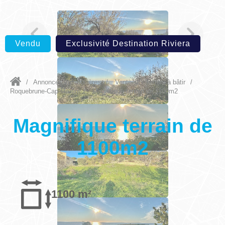
Vendu
Exclusivité Destination Riviera
/
Annonces immobilières
/
Vente
/
Terrain à bâtir
/
Roquebrune-Cap-Martin
/
Magnifique terrain de 1100m2
Magnifique terrain de
1100m2
1100 m²