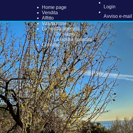
Login
Home page
Vendita
Avviso e-mail
Affitto
Valutazione
La nostra agenzia
Chi siamo?
La nostra squadra
Contatto