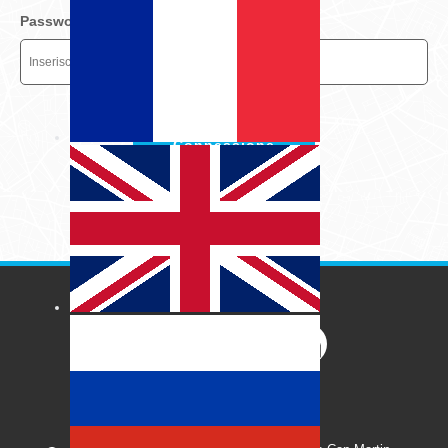
Password
Connessione
Password dimenticata?
SEGUICI
CONTATTACI