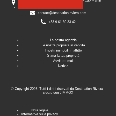
11 Avenue de France 06190 Roquebrune Cap Martin
FRANCE
contact@destination-riviera.com
+33 9 61 60 33 42
La nostra agenzia
Le nostre proprietà in vendita
I nostri immobili in affitto
Stima la tua proprietà
Avviso e-mail
Notizia
© Copyright 2026. Tutti i diritti riservati da
Destination Riviera
-
creato con
JIMMOX
Note legale
Informativa sulla privacy