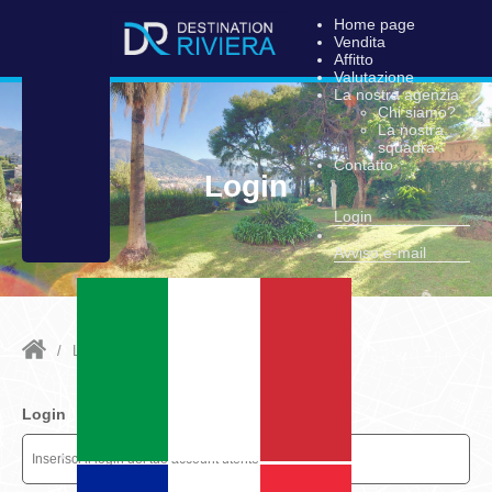
Home page
Vendita
Affitto
Valutazione
La nostra agenzia
Chi siamo?
La nostra
squadra
Contatto
Login
Login
Avviso e-mail
/
Login
Login