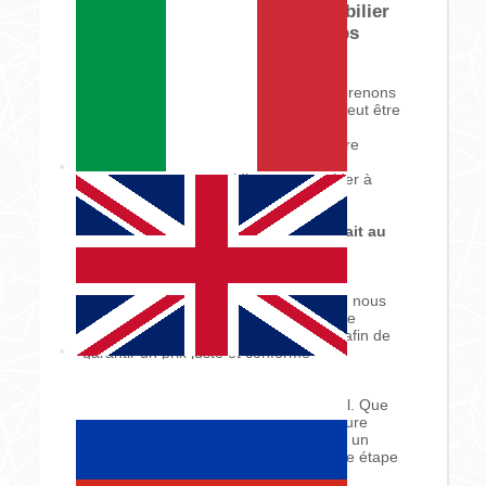
Vos Recherches de Bien Immobilier
Reste Infructueuses ? Le Temps
Vous Fait Défaut ?
Chez
Destination Riviera
, nous comprenons
que trouver le bien immobilier parfait peut être
un défi, surtout lorsque le temps vous
manque.
Faites-nous confiance
, notre
équipe d’experts est là pour vous
accompagner au quotidien et vous aider à
trouver
la propriété de vos rêves
.
Notre Mission : Trouver le Bien Parfait au
Juste Prix
Nous nous engageons à vous fournir
une
estimation précise et réaliste
en nous
basant sur les
ventes récentes
dans le
secteur et sur les biens comparables, afin de
garantir un prix juste et conforme
aux
tendances actuelles du marché
immobilier
.
Notre
devoir de conseil
est primordial. Que
vous soyez à la recherche de votre future
maison ou que vous souhaitiez vendre un
bien, notre équipe vous guide à chaque étape
pour atteindre vos objectifs.