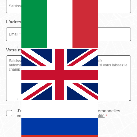
L'adresse e-mail de votre ami
*
Votre message
*
J'accepte le traitement de mes données personnelles
conformément à la
politique de confidentialité
*
Envoyer