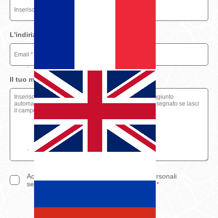
L'indirizzo email del tuo amico
*
Il tuo messaggio
*
Acconsento al trattamento dei miei dati personali
secondo l'informativa
politica sulla privacy
*
Inviare