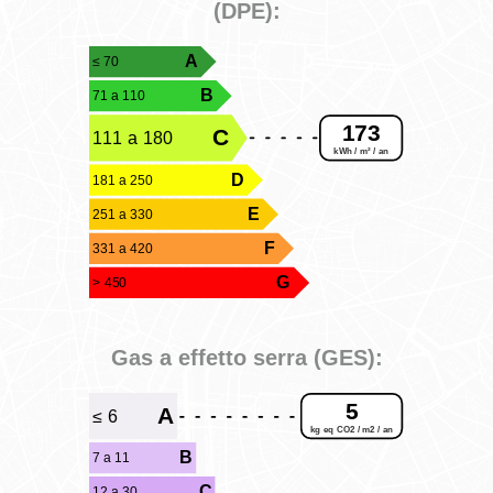
(DPE):
A
≤ 70
B
71 a 110
173
C
111 a 180
kWh / m² / an
D
181 a 250
E
251 a 330
F
331 a 420
G
> 450
Gas a effetto serra (GES):
5
A
≤ 6
kg eq CO2 / m2 / an
B
7 a 11
C
12 a 30