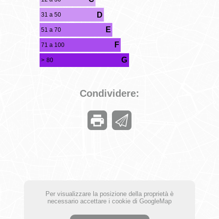
D
31 a 50
E
51 a 70
F
71 a 100
G
> 80
Condividere:
Per visualizzare la posizione della proprietà è
necessario accettare i cookie di GoogleMap