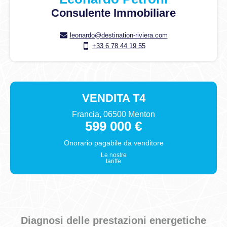
Consulente Immobiliare
leonardo@destination-riviera.com
+33 6 78 44 19 55
VENDITA
T4
Francia, 06500 Menton
599 000 €
Onorario pagabile da
venditore
Le nostre
tariffe
Diagnosi delle prestazioni energetiche