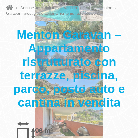
/
Annunci immobiliari
/
Vendita
/
T4
/
Menton
/
Garavan, prestigioso appartamento ristrutturato con...
Menton Garavan –
Appartamento
ristrutturato con
terrazze, piscina,
parco, posto auto e
cantina in vendita
96 m²