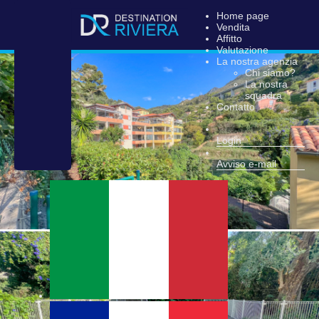
Home page
Vendita
Affitto
Valutazione
La nostra agenzia
Chi siamo?
La nostra
squadra
Contatto
Login
Avviso e-mail