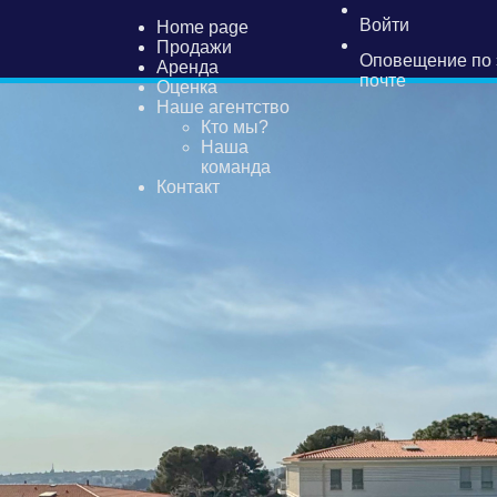
Войти
Home page
Продажи
Оповещение по 
Аренда
почте
Оценка
Наше агентство
Кто мы?
Наша
команда
Контакт