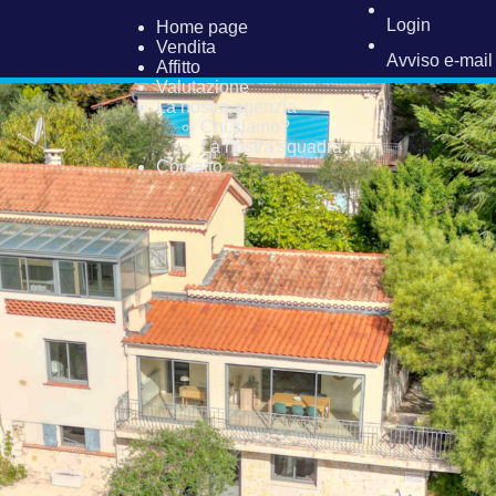
Login
Home page
Vendita
Avviso e-mail
Affitto
Valutazione
La nostra agenzia
Chi siamo?
La nostra squadra
Contatto