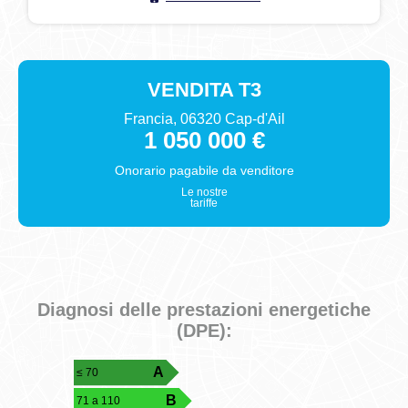
VENDITA
T3
Francia, 06320 Cap-d'Ail
1 050 000 €
Onorario pagabile da
venditore
Le nostre
tariffe
Diagnosi delle prestazioni energetiche
(DPE):
A
≤ 70
B
71 a 110