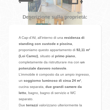
Descrizione sulla proprietà:
A Cap-d’Ail, all’interno di una
residenza di
standing con custode e piscina
,
proponiamo questo appartamento di
92,11 m²
(Loi Carrez)
, situato al
primo piano
,
completamente da ristrutturare ma con
un
potenziale davvero notevole
.
L’immobile è composto da un ampio ingresso,
un
soggiorno luminoso di circa 24 m²
,
cucina separata,
due grandi camere da
letto
, bagno, bagno di servizio e WC
separato.
Due
terrazzi
valorizzano ulteriormente la