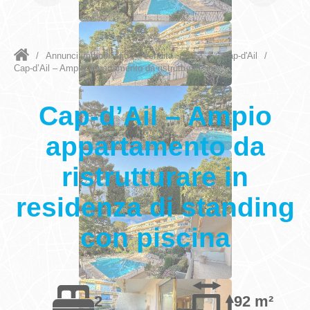
/
Annunci immobiliari
/
Vendita
/
T3
/
Cap-d'Ail
/
Cap-d’Ail – Ampio appartamento da ristrutturare in...
Cap-d’Ail – Ampio
appartamento da
ristrutturare in
residenza di standing
con piscina
2
92 m²