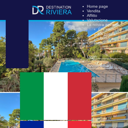
Home page
Vendita
Affitto
Valutazione
La nostra agenzia
Chi siamo?
La nostra
squadra
Contatto
Login
Avviso e-mail