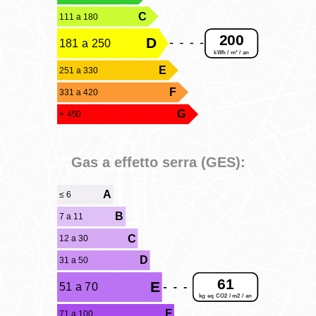
C
111 a 180
200
D
181 a 250
kWh / m² / an
E
251 a 330
F
331 a 420
G
> 450
Gas a effetto serra (GES):
A
≤ 6
B
7 a 11
C
12 a 30
D
31 a 50
61
E
51 a 70
kg eq CO2 / m2 / an
F
71 a 100