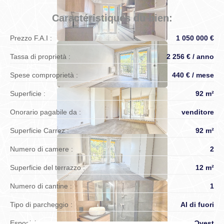
Caractéristiques du bien:
Prezzo F.A.I :
1 050 000 €
Tassa di proprietà :
2 256 € / anno
Spese comproprietà :
440 € / mese
Superficie :
92 m²
Onorario pagabile da :
venditore
Superficie Carrez :
92 m²
Numero di camere :
2
Superficie del terrazzo :
12 m²
Numero di cantine :
1
Tipo di parcheggio :
Al di fuori
Esposizione :
Ovest