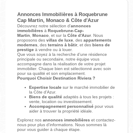
Du plus récent au moins récent
Annonces Immobilières à Roquebrune
Cap Martin, Monaco & Côte d'Azur
Du moins récent au plus récent
Découvrez notre sélection d'
annonces
immobilières
à
Roquebrune-Cap-
Du plus cher au moins cher
Martin
,
Monaco
, et sur la
Côte d'Azur
. Nous
proposons des
villas de luxe
, des
appartements
modernes
, des
terrains à bâtir
, et des
biens de
Du moins cher au plus cher
prestige
à vendre ou à louer.
Que vous soyez à la recherche d’une résidence
principale ou secondaire, notre équipe vous
accompagne dans la réalisation de votre projet
immobilier. Chaque bien est sélectionné avec soin
pour sa qualité et son emplacement.
Pourquoi Choisir Destination Riviera ?
Expertise locale
sur le marché immobilier de
la Côte d'Azur.
Biens de qualité
adaptés à tous les projets :
vente, location ou investissement.
Accompagnement personnalisé
pour vous
aider à trouver la propriété idéale.
Explorez nos
annonces immobilières
et contactez-
nous pour plus d’informations. Nous sommes là
pour vous guider à chaque étape.