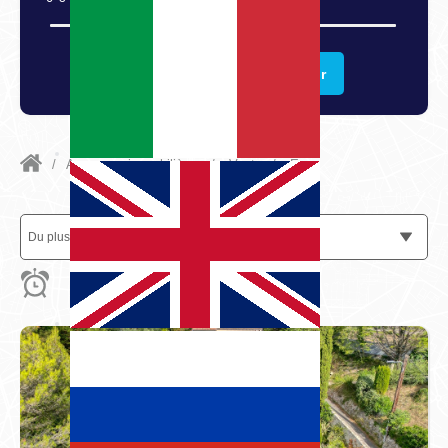
25 000 000
€
Maison
Rechercher
Terrain
Bien d'entreprise ou commerce
/
Annonces immobilières
/
Vente
/
Eze
Services
Commerces/Négoce
Du plus cher au moins cher
Programme neuf
Trier par
Du plus récent au moins récent
Du moins récent au plus récent
Du plus cher au moins cher