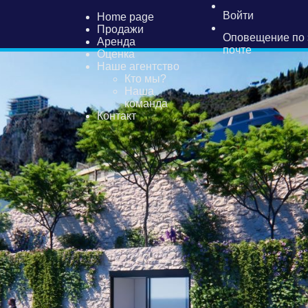
Войти
Home page
Продажи
Оповещение по 
Аренда
почте
Оценка
Наше агентство
Кто мы?
Наша
команда
Контакт