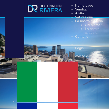
Home page
Vendita
Affitto
Valutazione
La nostra agenzia
Chi siamo?
La nostra
squadra
Contatto
Login
Avviso e-mail