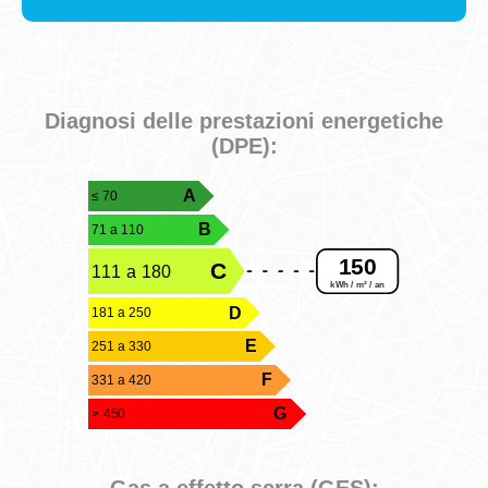
Diagnosi delle prestazioni energetiche
(DPE):
A
≤ 70
B
71 a 110
150
C
111 a 180
kWh / m² / an
D
181 a 250
E
251 a 330
F
331 a 420
G
> 450
Gas a effetto serra (GES):