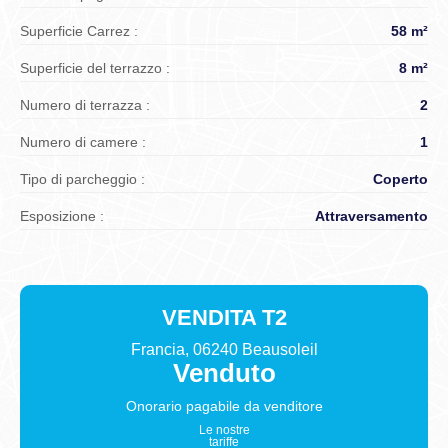
Superficie Carrez :
58 m²
Superficie del terrazzo :
8 m²
Numero di terrazza :
2
Numero di camere :
1
Tipo di parcheggio :
Coperto
Esposizione :
Attraversamento
VENDITA
T2
Francia, 06240 Beausoleil
Venduto
Onorario pagabile da
venditore
Le nostre
tariffe