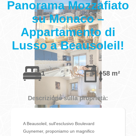
Panorama Mozzafiato
su Monaco –
Appartamento di
Lusso a Beausoleil!
1
58 m²
Descrizione sulla proprietà:
A Beausoleil, sull'esclusivo Boulevard
Guynemer, proponiamo un magnifico