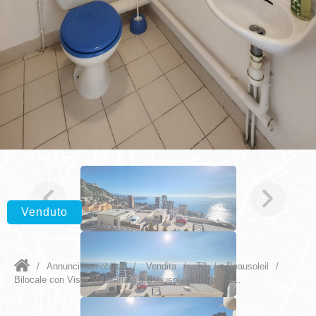
Venduto
/
Annunci immobiliari
/
Vendita
/
T2
/
Beausoleil
/
Bilocale con Vista Mozzafiato a Beausoleil, terrazzi e...