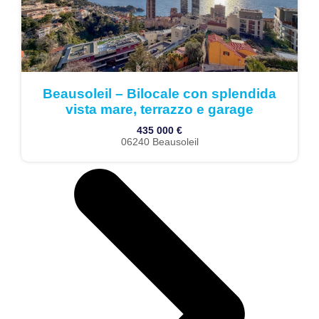
Beausoleil – Bilocale con splendida
vista mare, terrazzo e garage
435 000 €
06240 Beausoleil