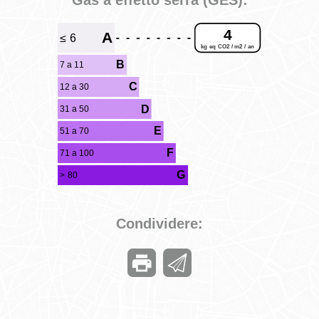
4
A
≤ 6
kg eq CO2 / m2 / an
B
7 a 11
C
12 a 30
D
31 a 50
E
51 a 70
F
71 a 100
G
> 80
Condividere: